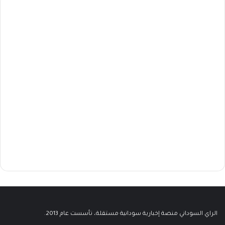
الراي السوداني منصة إخبارية سودانية مستقلة، تأسست عام 2013.