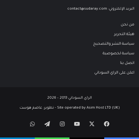
البريد الإلكتروني:
contact@sudaray.com
من نحن
هيئة التحرير
سياسة النشر والتصحيح
سياسة لخصوصية
اتصل بنا
اعلن على الراي السوداني
الراي السوداني 2013 – 2026
Site operated by Asim Host LTD (UK) - تطوير:
عاصم هوست
‫X
فيسبوك
‫YouTube
انستقرام
تيلقرام
واتساب