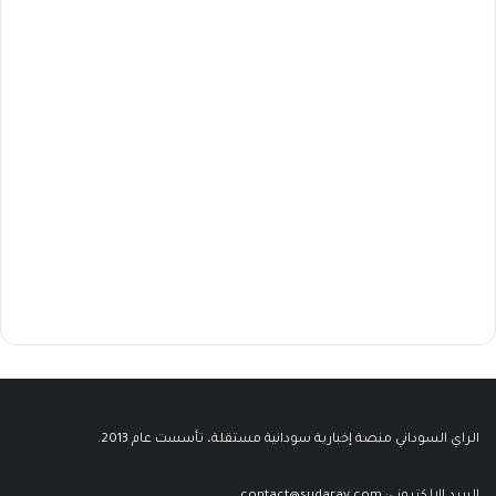
الراي السوداني منصة إخبارية سودانية مستقلة، تأسست عام 2013.