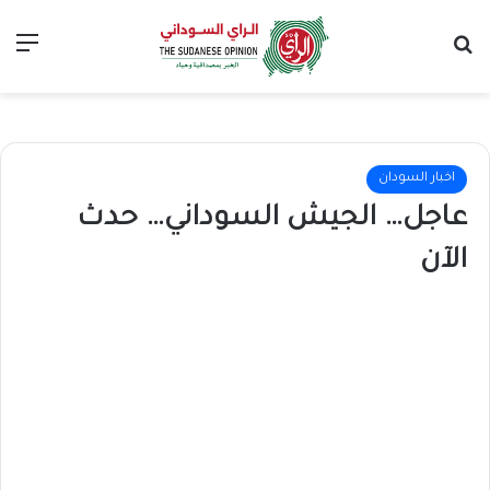
بحث عن
الق
اخبار السودان
عاجل… الجيش السوداني… حدث
الآن