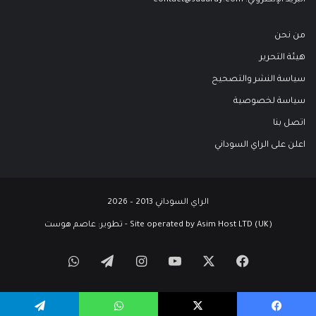
البريد الإلكتروني:
contact@sudaray.com
من نحن
هيئة التحرير
سياسة النشر والتصحيح
سياسة لخصوصية
اتصل بنا
اعلن على الراي السوداني
الراي السوداني 2013 – 2026
Site operated by Asim Host LTD (UK) - تطوير:
عاصم هوست
‫X
فيسبوك
‫YouTube
انستقرام
تيلقرام
واتساب