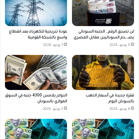
لن تصدق الرقم… الجنيه السوداني
عودة تدريجية للكهرباء بعد انقطاع
يصـ..ـدم السودانيبن مقابل المصري
واسع بالشبكة القومية
9 يونيو، 2026
7 يونيو، 2026
قفزة جديدة في أسعار الذهب
الدولار يلامس 4300 جنيه في السوق
بالسودان اليوم
الموازي بالسودان
4 يونيو، 2026
2 يونيو، 2026