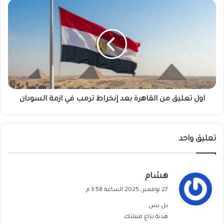
اول
تعليق
من
القاهرة
بعد
إنخراط
ترمب
في
ازمة
السودان
اول تعليق من القاهرة بعد إنخراط ترمب في ازمة السودان
تعليق واحد
ي
هشام
:
ق
27 نوفمبر، 2025 الساعة 3:58 م
و
بل بس
ل
هدنة بتاع فنيلتك