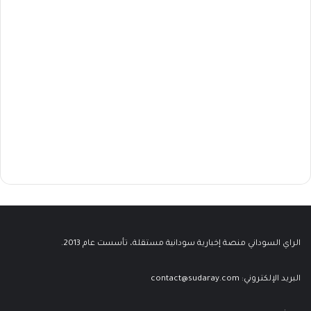
الراي السوداني منصة إخبارية سودانية مستقلة، تأسست عام 2013.
البريد الإلكتروني:
contact@sudaray.com