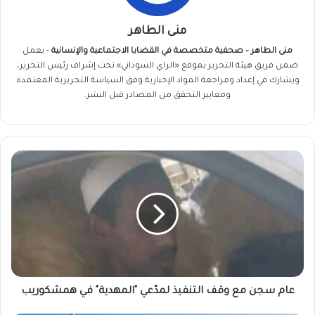
منى الطاهر
منى الطاهر – صحفية متخصصة في القضايا الاجتماعية والإنسانية
- يعمل
ضمن فريق
هيئة التحرير
بموقع «الراي السوداني» تحت إشراف رئيس التحرير،
ويشارك في إعداد ومراجعة المواد الإخبارية وفق السياسة التحريرية المعتمدة
ومعايير التحقق من المصادر قبل النشر.
عام
سجن
مع
وقف
التنفيذ
لمدّعي
"المهدية"
في
همشكوريب
عام سجن مع وقف التنفيذ لمدّعي "المهدية" في همشكوريب