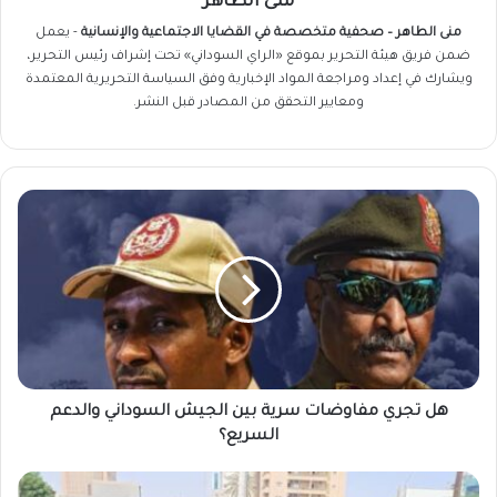
منى الطاهر
منى الطاهر – صحفية متخصصة في القضايا الاجتماعية والإنسانية
- يعمل
ضمن فريق
هيئة التحرير
بموقع «الراي السوداني» تحت إشراف رئيس التحرير،
ويشارك في إعداد ومراجعة المواد الإخبارية وفق السياسة التحريرية المعتمدة
ومعايير التحقق من المصادر قبل النشر.
هل
تجري
مفاوضات
سرية
بين
الجيش
السوداني
والدعم
السريع؟
هل تجري مفاوضات سرية بين الجيش السوداني والدعم
السريع؟
الإفراج