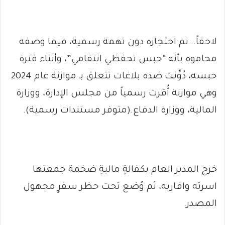
لاحقاً.. تم احتجازه دون تهمة رسمية، فيما وصفه
محاموه بأنه “حبس تحفظي انتقامي”، وأثناء فترة
حبسه، دُوِّنت ضده بلاغات تتعلق بـ موازنة عام 2024
وهي موازنة أُقرت رسمياً من مجلس الإدارة، ووزارة
المالية، ووزارة الدفاع.(متوفر مستندات رسمية).
خرج المدير العام بكفالةٍ ماليةٍ ضخمة جمعتها
اسرته واقاربه، ثم وُضع تحت حظر سفرٍ مجهول
المصدر.