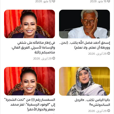
12 مايو، 2026
16 مايو، 2026
في إطار مكافأته على شتمي
إسحق أحمد فضل الله يكتب.. (نحن…
والإساءة لأسرتي..الفريق الغالي:
وورطة أن نعلم، ولا نعلم)
مناصبكم زائلة
29 أبريل، 2026
29 أبريل، 2026
السمسار رقم (١) من “تحت الشجرة”
داليا الياس تكتب.. «الرجل
إلى “الوفود الرسمية”: لغز محمد
الساندوتش»!!
جعفر والجواز الأحمر!
29 أبريل، 2026