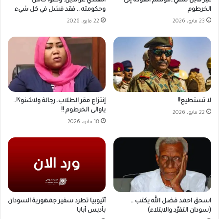
غير قابل للنفي..موسم العودة إلى
الهندي عزالدين: ودِّعوا كامل
الخرطوم
وحكومته .. فقد فشل في كل شيء
23 مايو، 2026
22 مايو، 2026
لا تستطيع!!
إنتزاع مقر الطلاب..رجالة ولاشنو؟!..
ياوالى الخرطوم !!
22 مايو، 2026
18 مايو، 2026
أثيوبيا تطرد سفير جمهورية السودان
اسحق احمد فضل الله يكتب ..
بأديس أبابا
(سودان التفرّد والابتلاء)