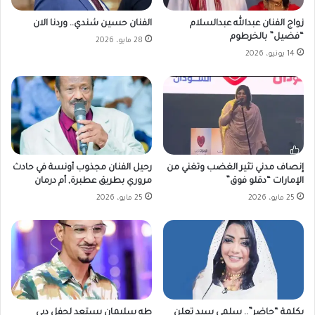
زواج الفنان عبدالله عبدالسلام
الفنان حسين شندي.. وردنا الان
“فضيل” بالخرطوم
28 مايو، 2026
14 يونيو، 2026
إنصاف مدني تثير الغضب وتغني من
رحيل الفنان مجذوب أونسة في حادث
الإمارات “دقلو فوق”
مروري بطريق عطبرة, أم درمان
25 مايو، 2026
25 مايو، 2026
بكلمة “حاضر”.. سلمى سيد تعلن
طه سليمان يستعد لحفل دبي