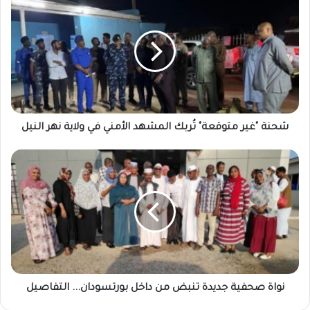
"غير
متوقعة"
تُربك
المشهد
الأمني
في
ولاية
نهر
النيل
شحنة "غير متوقعة" تُربك المشهد الأمني في ولاية نهر النيل
نواة
صحفية
جديدة
تنبض
من
داخل
بورتسودان...
التفاصيل
نواة صحفية جديدة تنبض من داخل بورتسودان... التفاصيل