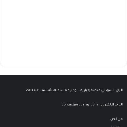
الراي السوداني منصة إخبارية سودانية مستقلة، تأسست عام 2013.
البريد الإلكتروني:
contact@sudaray.com
من نحن