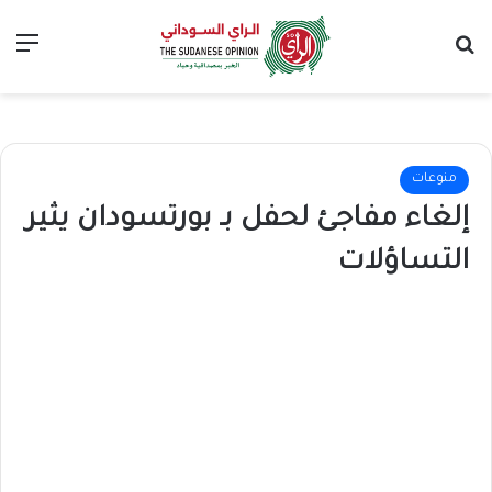
بحث عن
الق
منوعات
إلغاء مفاجئ لحفل بـ بورتسودان يثير
التساؤلات