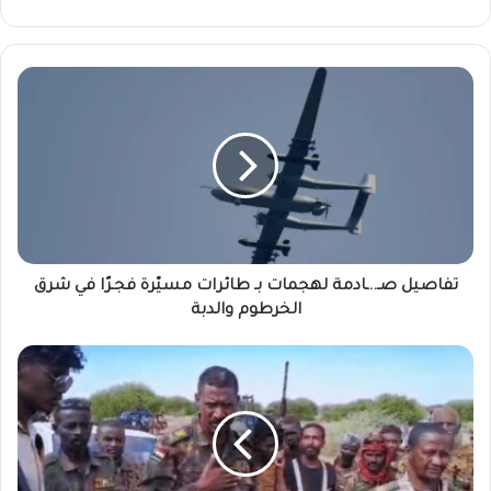
تفاصيل
صـ..ـادمة
لهجمات
بـ
طائرات
مسيّرة
فجـرًا
في
شرق
الخرطوم
تفاصيل صـ..ـادمة لهجمات بـ طائرات مسيّرة فجـرًا في شرق
والدبة
الخرطوم والدبة
نجاة
كيكل
بأعجوبة
في
هجوم
مفاجئ