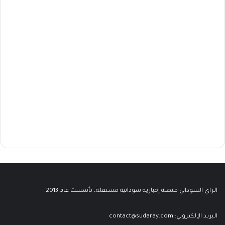
الراي السوداني منصة إخبارية سودانية مستقلة، تأسست عام 2013.
البريد الإلكتروني:
contact@sudaray.com