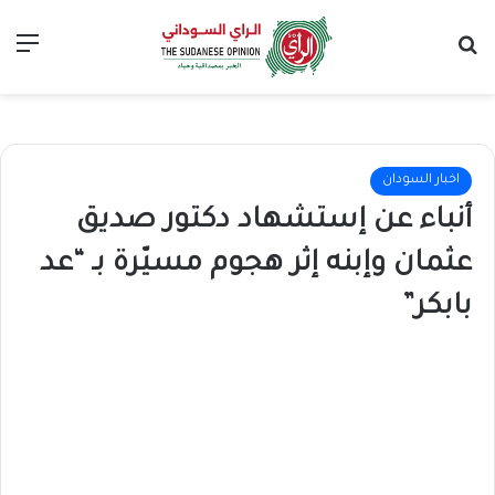
بحث عن
الق
اخبار السودان
أنباء عن إستشهاد دكتور صديق
عثمان وإبنه إثر هجوم مسيّرة بـ “عد
بابكر”