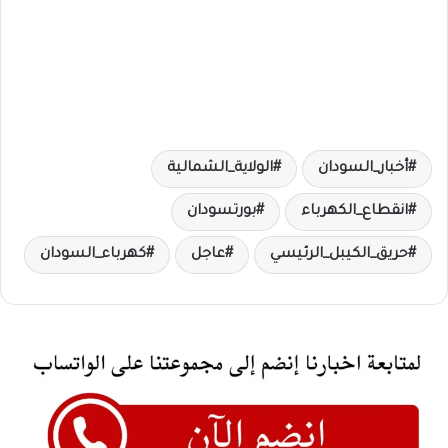
أخبار_السودان
الولاية_الشمالية
انقطاع_الكهرباء
بورتسودان
حريق_الكيبل_الرئيسي
عاجل
كهرباء_السودان