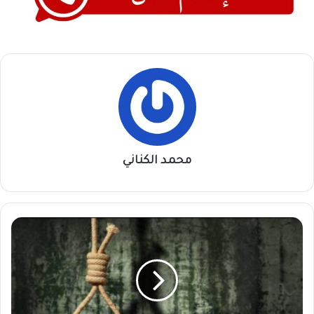
محمد الكناني
قضية
أحمد
هجو
تهز
كوستي