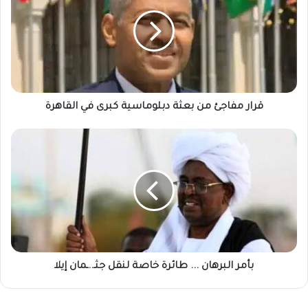
من
بعثة
دبلوماسية
كبرى
في
القاهرة
قرار مفاجئ من بعثة دبلوماسية كبرى في القاهرة
بأمر
البرهان
...
طائرة
خاصة
لنقل
جثـ..ـمان
إيلا
بأمر البرهان ... طائرة خاصة لنقل جثـ..ـمان إيلا