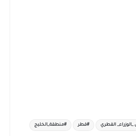
_الوزراء_ القطري
قطر
منطقة_الخليج