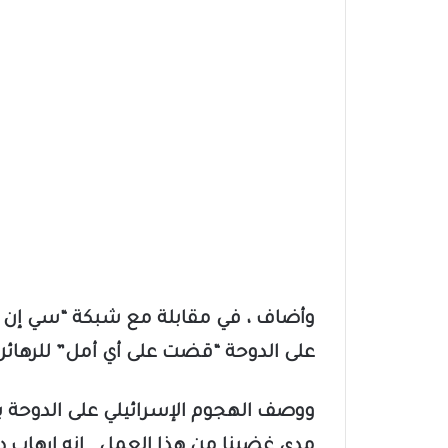
وأضاف ، في مقابلة مع شبكة “سي إن إن” 
على الدوحة “قضت على أي أمل” للرهائن
ووصف الهجوم الإسرائيلي على الدوحة بـ”إ
مدى غضبنا من هذا العمل… إنه إرهاب دول