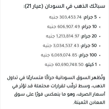
سبائك الذهب في السودان (عيار 21):
5 جرام:
303,453.74 جنيه
10 جرام:
606,907.49 جنيه
20 جرام:
1,213,814.97 جنيه
50 جرام:
3,034,537.43 جنيه
100 جرام:
6,069,074.85 جنيه
1 كيلو:
60,690,748.50 جنيه
وتُظهر السوق السودانية حراكًا متسارعًا في تداول
الذهب، وسط ترقّب لقرارات محتملة قد تؤثر في
أسعار الصرف، وهو ما ينعكس فورًا على سوق
المعادن الثمينة.