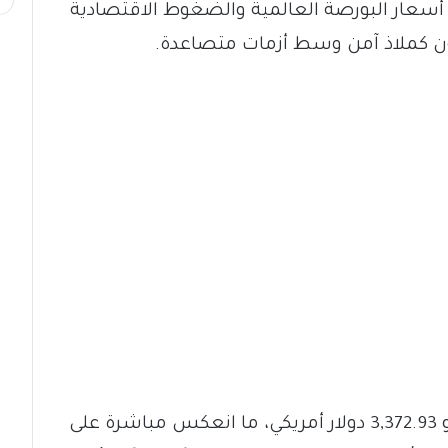
ة بتذبذب أسعار البورصة العالمية والضغوط الاقتصادية
ون كملاذ آمن وسط أزمات متصاعدة.
ارتفع سعر أونصة الذهب عالميًا إلى نحو 3,372.93 دولار أمريكي، ما انعكس مباشرة على