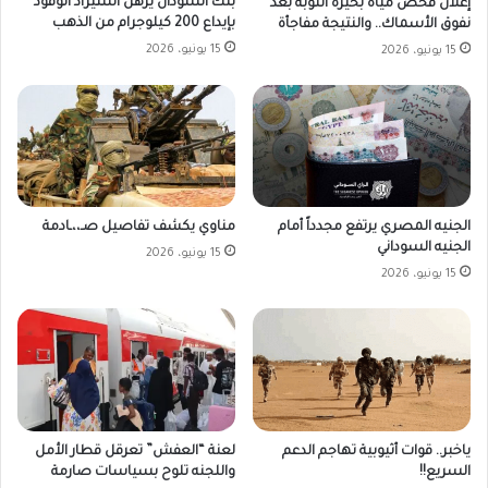
بنك السودان يرهن استيراد الوقود
إعلان فحص مياه بحيرة النوبة بعد
بإيداع 200 كيلوجرام من الذهب
نفوق الأسماك.. والنتيجة مفاجأة
15 يونيو، 2026
15 يونيو، 2026
الجنيه المصري يرتفع مجدداً أمام
مناوي يكشف تفاصيل صـ،،ـادمة
الجنيه السوداني
15 يونيو، 2026
15 يونيو، 2026
ياخبر.. قوات أثيوبية تهاجم الدعم
لعنة “العفش” تعرقل قطار الأمل
السريع!!
واللجنه تلوح بسياسات صارمة