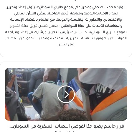
الوليد محمد - صحفي ومحرر عام بموقع «الراي السوداني»، يتولى إعداد وتحرير
المواد الإخبارية اليومية ومتابعة الأخبار العاجلة. يغطّي الشأن المحلي
والاقتصادي والتطورات الإقليمية والدولية، مع اهتمام بالقضايا الإنسانية
وانعكاسات الأحداث على حياة المواطنين
- يعمل ضمن فريق
هيئة التحرير
بموقع «الراي السوداني» تحت إشراف رئيس التحرير، ويشارك في إعداد ومراجعة
المواد الإخبارية وفق السياسة التحريرية المعتمدة ومعايير التحقق من المصادر
قبل النشر.
قرار
حاسم
يضع
حدًا
لفوضى
البصات
السفرية
في
السودان....
ما
قرار حاسم يضع حدًا لفوضى البصات السفرية في السودان....