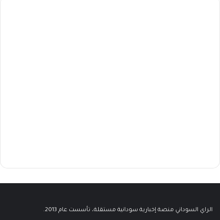
الراي السوداني منصة إخبارية سودانية مستقلة، تأسست عام 2013.