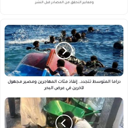
ومعايير التحقق من المصادر قبل النشر.
دراما
المتوسط
تتجدد..
إنقاذ
مئات
المهاجرين
ومصير
مجهول
لآخرين
في
دراما المتوسط تتجدد.. إنقاذ مئات المهاجرين ومصير مجهول
عرض
لآخرين في عرض البحر
البحر
رئيس
الوزراء
السوداني
يُعلن
تحقيقًا