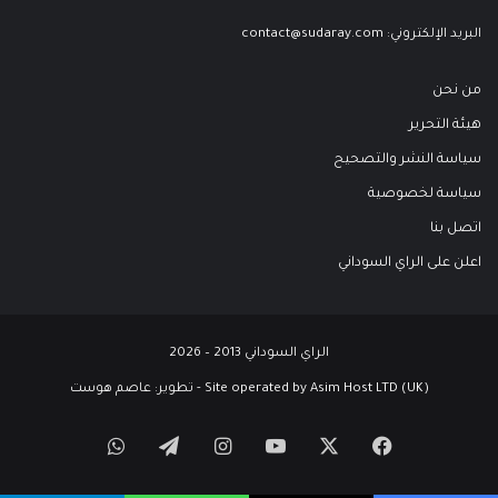
البريد الإلكتروني:
contact@sudaray.com
من نحن
هيئة التحرير
سياسة النشر والتصحيح
سياسة لخصوصية
اتصل بنا
اعلن على الراي السوداني
الراي السوداني 2013 – 2026
Site operated by Asim Host LTD (UK) - تطوير:
عاصم هوست
‫X
فيسبوك
‫YouTube
انستقرام
تيلقرام
واتساب