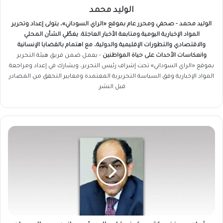
الوليد محمد
الوليد محمد - صحفي ومحرر عام بموقع «الراي السوداني»، يتولى إعداد وتحرير
المواد الإخبارية اليومية ومتابعة الأخبار العاجلة. يغطّي الشأن المحلي
والاقتصادي والتطورات الإقليمية والدولية، مع اهتمام بالقضايا الإنسانية
وانعكاسات الأحداث على حياة المواطنين
- يعمل ضمن فريق
هيئة التحرير
بموقع «الراي السوداني» تحت إشراف رئيس التحرير، ويشارك في إعداد ومراجعة
المواد الإخبارية وفق السياسة التحريرية المعتمدة ومعايير التحقق من المصادر
قبل النشر.
عثمان
ميرغني
يكتب
:
كيف
قلب
الجيش
موازين
حرب