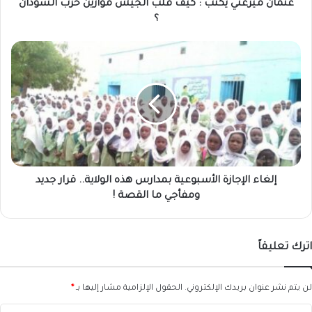
السودان
عثمان ميرغني يكتب : كيف قلب الجيش موازين حرب السودان
؟
؟
إلغاء
الإجازة
الأسبوعية
بمدارس
هذه
الولاية..
قرار
جديد
ومفأجي
ما
إلغاء الإجازة الأسبوعية بمدارس هذه الولاية.. قرار جديد
القصة
ومفأجي ما القصة !
!
اترك تعليقاً
لن يتم نشر عنوان بريدك الإلكتروني.
الحقول الإلزامية مشار إليها بـ
*