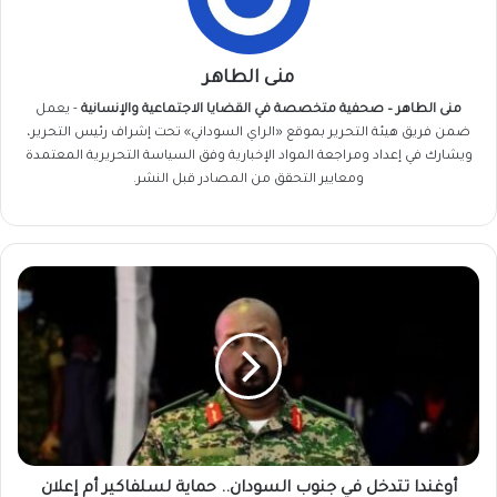
منى الطاهر
منى الطاهر – صحفية متخصصة في القضايا الاجتماعية والإنسانية
- يعمل
ضمن فريق
هيئة التحرير
بموقع «الراي السوداني» تحت إشراف رئيس التحرير،
ويشارك في إعداد ومراجعة المواد الإخبارية وفق السياسة التحريرية المعتمدة
ومعايير التحقق من المصادر قبل النشر.
أوغندا
تتدخل
في
جنوب
السودان..
حماية
لسلفاكير
أم
إعلان
مواجهة؟
أوغندا تتدخل في جنوب السودان.. حماية لسلفاكير أم إعلان