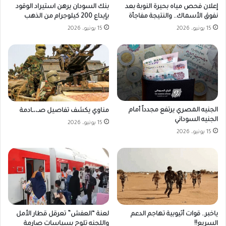
بنك السودان يرهن استيراد الوقود
إعلان فحص مياه بحيرة النوبة بعد
بإيداع 200 كيلوجرام من الذهب
نفوق الأسماك.. والنتيجة مفاجأة
15 يونيو، 2026
15 يونيو، 2026
الجنيه المصري يرتفع مجدداً أمام
مناوي يكشف تفاصيل صـ،،ـادمة
الجنيه السوداني
15 يونيو، 2026
15 يونيو، 2026
ياخبر.. قوات أثيوبية تهاجم الدعم
لعنة “العفش” تعرقل قطار الأمل
السريع!!
واللجنه تلوح بسياسات صارمة