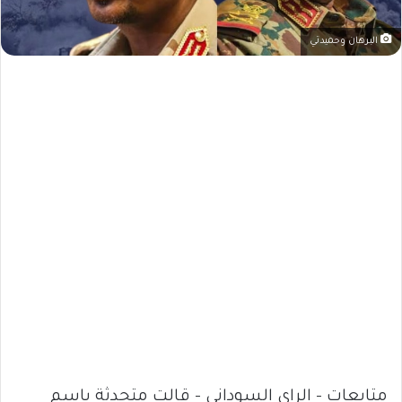
البرهان وحميدتي
متابعات – الراي السوداني – قالت متحدثة باسم