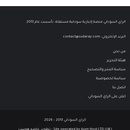
الراي السوداني منصة إخبارية سودانية مستقلة، تأسست عام 2013.
البريد الإلكتروني:
contact@sudaray.com
من نحن
هيئة التحرير
سياسة النشر والتصحيح
سياسة لخصوصية
اتصل بنا
اعلن على الراي السوداني
الراي السوداني 2013 – 2026
Site operated by Asim Host LTD (UK) - تطوير:
عاصم هوست