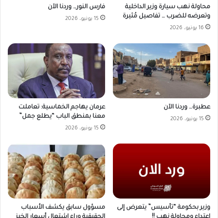
محاولة نهب سيارة وزير الداخلية
فارس النور… وردنا الآن
وتعرضه للضرب … تفاصيل مُثيرة
15 يونيو، 2026
16 يونيو، 2026
عطبرة… وردنا الآن
عرمان يهاجم الخماسية: تعاملت
معنا بمنطق الباب “يطلع جمل”
15 يونيو، 2026
15 يونيو، 2026
وزير بحكومة “تأسيس” يتعرض إلى
مسؤول سابق يكشف الأسباب
إعتداء ومحاولة نهب !!
الحقيقية وراء اشتعال أسعار الخبز