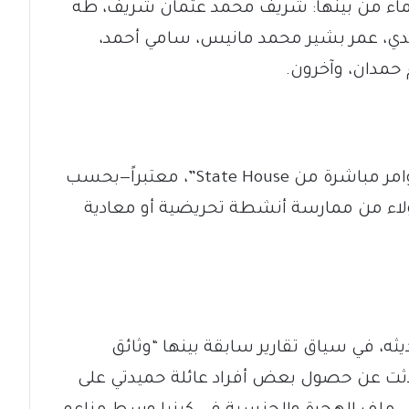
اء من بينها: شريف محمد عثمان شريف، طه
دي، عمر بشير محمد مانيس، سامي أحمد،
 حمدان، وآخرون.
وقال منغي إن هذه الجوازات مُنحت “بأوامر مباشرة من State House”، معتبراً—بحسب
لاء من ممارسة أنشطة تحريضية أو معادية
يثه، في سياق تقارير سابقة بينها “وثائق
تحدثت عن حصول بعض أفراد عائلة حميدتي على