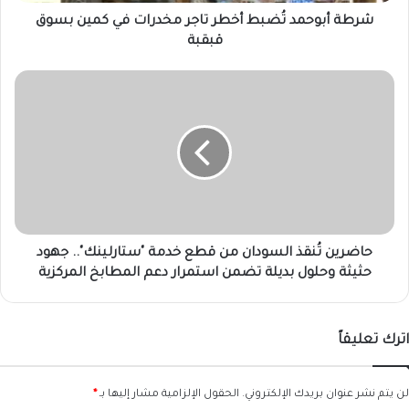
بسوق
قبقبة
شرطة أبوحمد تُضبط أخطر تاجر مخدرات في كمين بسوق
قبقبة
حاضرين
تُنقذ
السودان
من
قطع
خدمة
"ستارلينك"..
جهود
حثيثة
وحلول
حاضرين تُنقذ السودان من قطع خدمة "ستارلينك".. جهود
بديلة
حثيثة وحلول بديلة تضمن استمرار دعم المطابخ المركزية
تضمن
استمرار
دعم
اترك تعليقاً
المطابخ
المركزية
لن يتم نشر عنوان بريدك الإلكتروني.
الحقول الإلزامية مشار إليها بـ
*