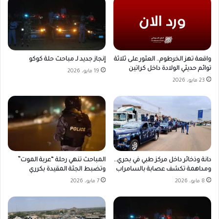
واقعة تهز الخرطوم.. العثور على ثلاثة
إنجاز جديد لـ مباحث حلة كوكو
توائم حديثي الولادة داخل كراتين
19 مايو، 2026
23 مايو، 2026
دانة وذخائر داخل مركز طبي في بحري..
المباحث تنهي رحلة “عربة الموت”
ومداهمة تكشف عصابة بالسامراب
وتضبط الجثة المقيدة بكرري
8 مايو، 2026
7 مايو، 2026