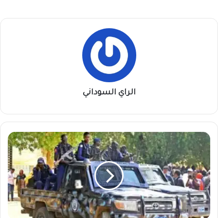
الراي السوداني
شرطة
أبوحمد
تُضبط
أخطر
تاجر
مخدرات
في
كمين