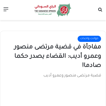
بحث عن
الق
حوادث واحداث
مفاجأة في قضية مرتضى منصور
وعمرو أديب: القضاء يصدر حكما
صادما!
قضية مرتضى منصور وعمرو أديب