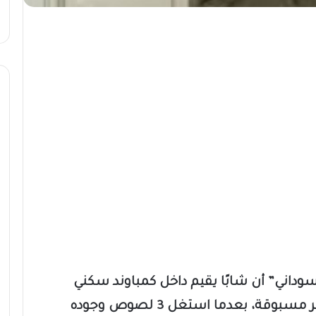
وداني” أن شابًا يقيم داخل كمباوند سكني
بمدينة 6 أكتوبر تعرض لواقعة سرقة غير مسبوقة، بعدما استغل 3 لصوص وجوده