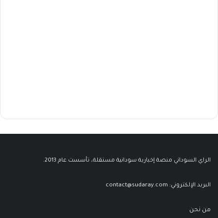
الراي السوداني منصة إخبارية سودانية مستقلة، تأسست عام 2013.
البريد الإلكتروني:
contact@sudaray.com
من نحن