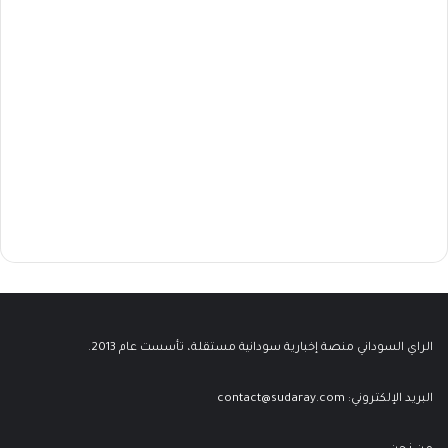
الراي السوداني منصة إخبارية سودانية مستقلة، تأسست عام 2013.
البريد الإلكتروني:
contact@sudaray.com