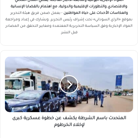
المواد الإخبارية اليومية ومتابعة الأخبار العاجلة. يغطّي الشأن المحلي
والاقتصادي والتطورات الإقليمية والدولية، مع اهتمام بالقضايا الإنسانية
وانعكاسات الأحداث على حياة المواطنين
- يعمل ضمن فريق
هيئة التحرير
بموقع «الراي السوداني» تحت إشراف رئيس التحرير، ويشارك في إعداد ومراجعة
المواد الإخبارية وفق السياسة التحريرية المعتمدة ومعايير التحقق من المصادر
قبل النشر.
المتحدث
باسم
الشرطة
يكشف
عن
خطوة
عسكرية
كبرى
لإخلاء
الخرطوم
المتحدث باسم الشرطة يكشف عن خطوة عسكرية كبرى
لإخلاء الخرطوم