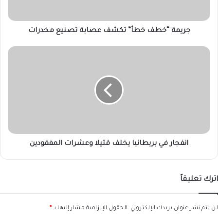
جريمة “خطف خطأ” تكشف عصابة تصنيع مخدرات
انفجار
في
بريطانيا
يخلف
قتيلا
وعشرات
المفقودين
انفجار في بريطانيا يخلف قتيلا وعشرات المفقودين
اترك تعليقاً
لن يتم نشر عنوان بريدك الإلكتروني.
الحقول الإلزامية مشار إليها بـ
*