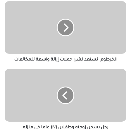
الخرطوم
تستعد
لشن
حملات
إزالة
واسعة
للمخالفات
الخرطوم تستعد لشن حملات إزالة واسعة للمخالفات
رجل
يسجن
زوجته
وطفلين
(١٧)
عاما
فى
منزله
رجل يسجن زوجته وطفلين (١٧) عاما فى منزله