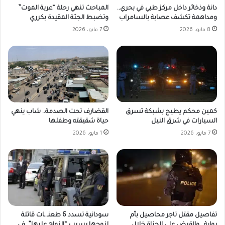
دانة وذخائر داخل مركز طبي في بحري..
المباحث تنهي رحلة “عربة الموت”
ومداهمة تكشف عصابة بالسامراب
وتضبط الجثة المقيدة بكرري
8 مايو، 2026
7 مايو، 2026
كمين محكم يطيح بشبكة تسرق
القضارف تحت الصدمة.. شاب ينهي
السيارات في شرق النيل
حياة شقيقته وطفلها
7 مايو، 2026
1 مايو، 2026
تفاصيل مقتل تاجر محاصيل بأم
سودانية تسدد 6 طعنـ ـات قاتلة
روابة.. والقبض على الجناة خلال
لزوجها بسبب “الزواج عليها” في