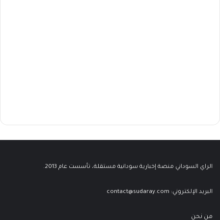
الراي السوداني منصة إخبارية سودانية مستقلة، تأسست عام 2013.
البريد الإلكتروني:
contact@sudaray.com
من نحن