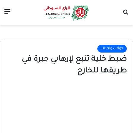
بحث عن
الق
حوادث واحداث
ضبط خلية تتبع لإرهابي جبرة في
طريقها للخارج