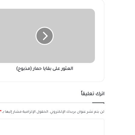
العثور
على
بقايا
حمار
(مذبوح)
العثور على بقايا حمار (مذبوح)
اترك تعليقاً
لن يتم نشر عنوان بريدك الإلكتروني.
الحقول الإلزامية مشار إليها بـ
*
ا
ل