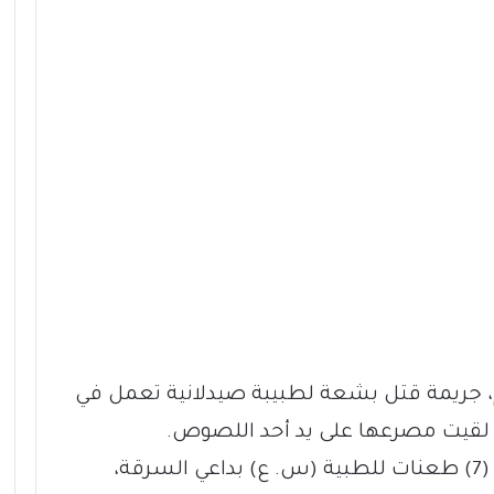
يوم، جريمة قتل بشعة لطبيبة صيدلانية تعمل في
ي لقيت مصرعها على يد أحد اللصوص.
وتعود التفاصيل إلى قيام الجاني بتوجيه (7) طعنات للطبية (س. ع) بداعي السرقة،