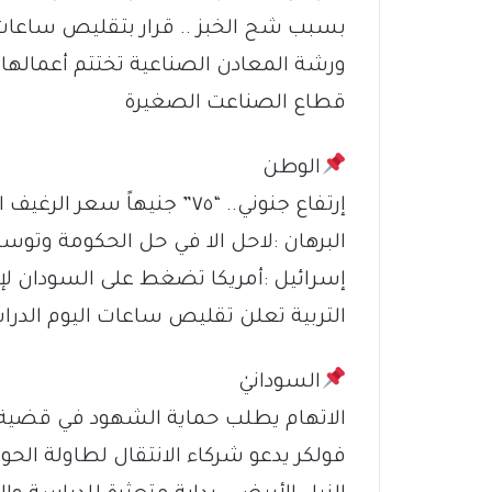
بسبب شح الخبز .. قرار بتقليص ساعات 
ورشة المعادن الصناعية تختتم أعمالها 
قطاع الصناعت الصغيرة
الوطن
إرتفاع جنوني.. “٧٥” جنيهاً سعر الرغيف التجاري في مخابز بالخرطوم
البرهان :لاحل الا في حل الحكومة وتو
إسرائيل :أمريكا تضغط على السودان لإ
التربية تعلن تقليص ساعات اليوم الدر
السودانيٰ
الاتهام يطلب حماية الشهود في قضية
فولكر يدعو شركاء الانتقال لطاولة الحو