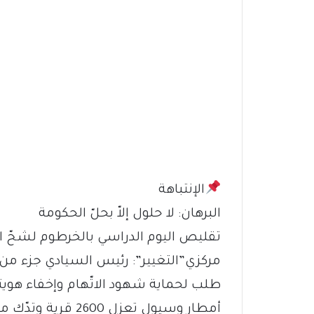
الإنتباهة
البرهان: لا حلول إلاّ بحلّ الحكومة
تقليص اليوم الدراسي بالخرطوم لشحّ ال
مركزي”التغيير”: رئيس السيادي جزء م
طلب لحماية شهود الاتّهام وإخفاء ه
أمطار وسيول تعزل 2600 قرية وتدّك معبرًا مع إثيوبيا