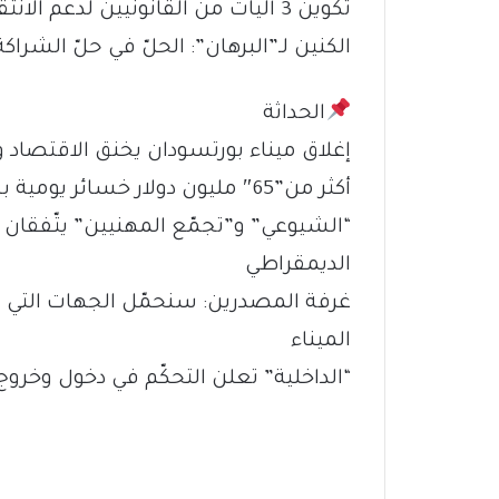
تكوين 3 آليات من القانونيين لدعم الانتقال والتحوّل الديمقراطي
الكنين لـ”البرهان”: الحلّ في حلّ الشرا
الحداثة
إغلاق ميناء بورتسودان يخنق الاقتصاد
أكثر من”65″ مليون دولار خسائر يومية بسبب توقف الصادرات والواردات
“الشيوعي” و”تجمّع المهنيين” يتّفقان 
الديمقراطي
غرفة المصدرين: سنحمّل الجهات التي أ
الميناء
“الداخلية” تعلن التحكّم في دخول وخروج 