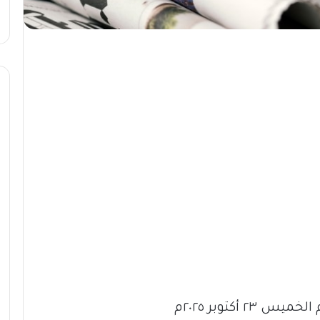
أكتوبر ٢٠٢٥م