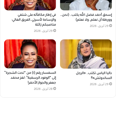
في إطار مكافأته على شتمي
إسحق أحمد فضل الله يكتب.. (نحن…
والإساءة لأسرتي..الفريق الغالي:
وورطة أن نعلم، ولا نعلم)
مناصبكم زائلة
29 أبريل، 2026
29 أبريل، 2026
السمسار رقم (١) من “تحت الشجرة”
داليا الياس تكتب.. «الرجل
إلى “الوفود الرسمية”: لغز محمد
الساندوتش»!!
جعفر والجواز الأحمر!
29 أبريل، 2026
28 أبريل، 2026