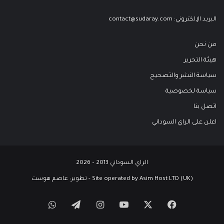
البريد الإلكتروني:
contact@sudaray.com
من نحن
هيئة التحرير
سياسة النشر والتصحيح
سياسة لخصوصية
اتصل بنا
اعلن على الراي السوداني
الراي السوداني 2013 – 2026
Site operated by Asim Host LTD (UK) - تطوير:
عاصم هوست
‫X
فيسبوك
‫YouTube
انستقرام
تيلقرام
واتساب