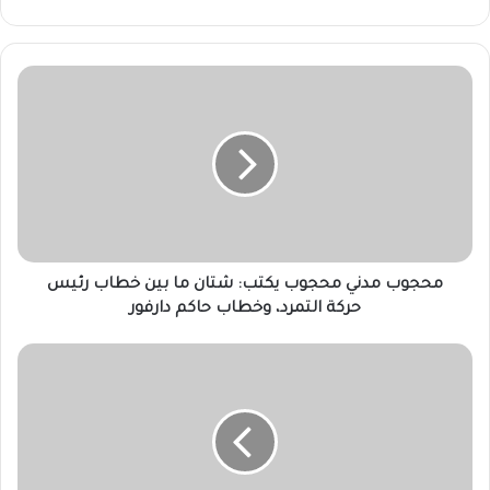
محجوب
مدني
محجوب
يكتب:
شتان
ما
بين
خطاب
رئيس
حركة
محجوب مدني محجوب يكتب: شتان ما بين خطاب رئيس
التمرد،
حركة التمرد، وخطاب حاكم دارفور
وخطاب
حاكم
إعتقال
دارفور
مدير
الإستثمار
بجهاز
المخابرات
العامة