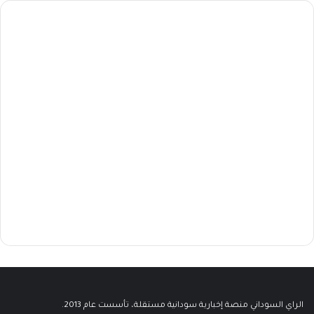
الراي السوداني منصة إخبارية سودانية مستقلة، تأسست عام 2013.