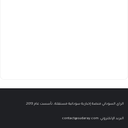
الراي السوداني منصة إخبارية سودانية مستقلة، تأسست عام 2013.
البريد الإلكتروني:
contact@sudaray.com