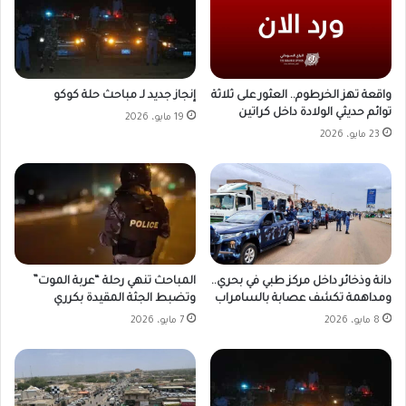
واقعة تهز الخرطوم.. العثور على ثلاثة
إنجاز جديد لـ مباحث حلة كوكو
توائم حديثي الولادة داخل كراتين
19 مايو، 2026
23 مايو، 2026
دانة وذخائر داخل مركز طبي في بحري..
المباحث تنهي رحلة “عربة الموت”
ومداهمة تكشف عصابة بالسامراب
وتضبط الجثة المقيدة بكرري
8 مايو، 2026
7 مايو، 2026