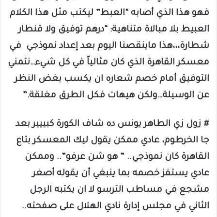
فهو هذا الذي أصابه “العبط” ليكتب مثل هذا الكلام
العبيط بلا مبالاة متناهية: “درهم توفيق ولا قنطار
شطارة،،،هذا ماينقصنا اليوم بعد إعداد نموذجي في
معسكر القاهرة الذي كان مثالياً في كل شيء…نتمني
التوفيق أمام خصم شعاره ان يكسب بغض النظر
عن الوسيلة…ولكن هيهات فكل الطرق مغلقة.”
# زول زي الطاهر يونس ده شاف الكورة كبييير بعد
جا الخرطوم، عادي ممكن يقول ليك المعسكر بتاع
القاهرة كان نموذجي.. ” هو شن عرفو”.. وممكن
عادي يستفز خصمه بما ينبغي أن يقوله أصغر
مشجع في مساطب الترسو لا ان يكتبه الرجل
الثاني في مجلس إدارة نادي الهلال على صفحته..