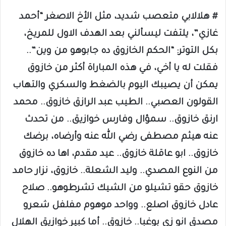
# هلالابي متعصب شديد، مثل الأخ الاصغر “أحمد
غازي”، يلتفت ليسألني بعد الهدف الاول للمريخ،
بكل التوتر: “الحكم الخازوق ده جابوهو من وين”..
فقلت له يا أخي، في هذه المباراة أكثر من خازوق
يمكن أن يصيبك اليوم بالضغط والسكري والتهاب
القولون العصبي.. الطيب عبد الرازق خازوق.. محمد
ارنق خازوق.. سمؤال وفارس خوازيق.. من تحدث
عنه هيثم مصطفى رضي الله عنه وأرضاه، برضك
خازوق.. ابو عاقلة خازوق.. عيد مقدم، اها ده خازوق
من النوع المصدي.. وليد الشعلة.. خازوق، نزار حامد
خازوق حقو تشيلو من الشيك تشرطوهو.. صلاح
عادل خازوق اصلع.. وواحد موهوم مفلفل شعرو
مصدق انو زي بوغبا.. خازوق.. أما كبير خوازيق الهلال