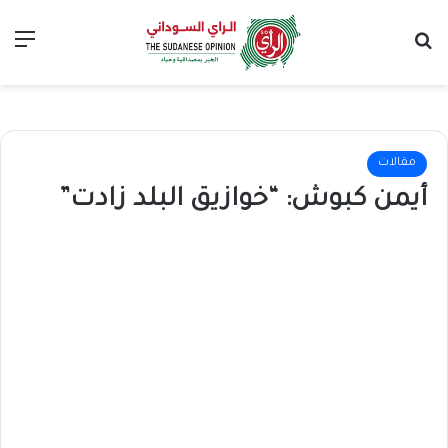
بحث عن
الق
مقالات
أيمن كبوش: “خوازيق البلد زادت”