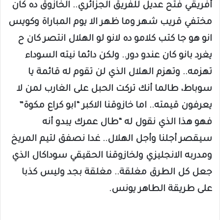
أفريقي فتح عديل للفريق الجزائري.. الخازوق ده كان
مختفي قريب شهر وما ظهر الا يوم المباراة وكويس
انو هو جا كتب كلامو ده لانو لو الهلال انتصر كان ح
يغرد بانو كان عندو دور.. ولكن دائما نيته السوداء
تهزمه.. وتهزم الهلال الذي لن تقوم له قائمة يا
سوباط، طالما أنك تركت الحبل على الغارب لمن لا
يعرفون قيمته.. اما خازوقنا الاكبر “ابو كراع مكوة”
فهو هذا الذي نقول له “طال عمرك يبدو أنه
سيقصر أجلنا وأجل الهلال.. غدا نصفق لتيم المريخ
ومدربه الانجليزي ولخازوقنا الحقيقي سوداكال الذي
جعل كل الطرق مغلقة.. مغلقة بجد وليس كذبا
على طريقة الطاهر يونس.