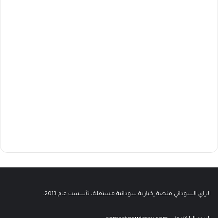
الراي السوداني منصة إخبارية سودانية مستقلة، تأسست عام 2013.