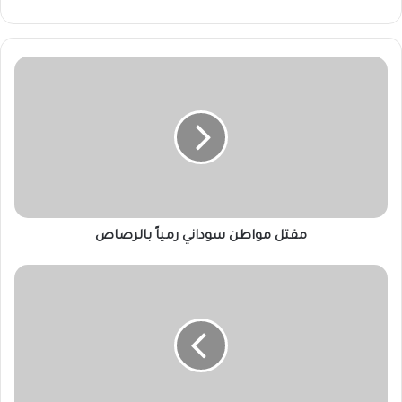
مقتل
مواطن
سوداني
رمياً
بالرصاص
مقتل مواطن سوداني رمياً بالرصاص
حصيلة
المواجهات
بين
الفلسطينيين
وإسرائيل
في
غزة