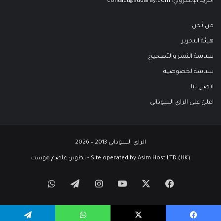
البريد الإلكتروني:
contact@sudaray.com
من نحن
هيئة التحرير
سياسة النشر والتصحيح
سياسة لخصوصية
اتصل بنا
اعلن على الراي السوداني
الراي السوداني 2013 – 2026
Site operated by Asim Host LTD (UK) - تطوير:
عاصم هوست
‫X
فيسبوك
‫YouTube
انستقرام
تيلقرام
واتساب