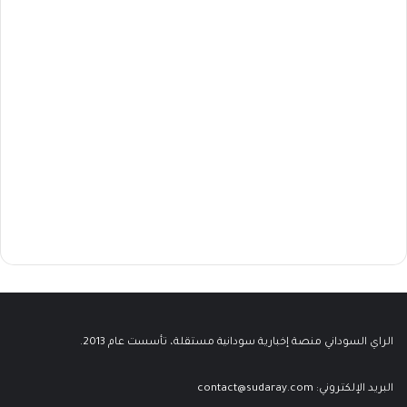
الراي السوداني منصة إخبارية سودانية مستقلة، تأسست عام 2013.
البريد الإلكتروني:
contact@sudaray.com