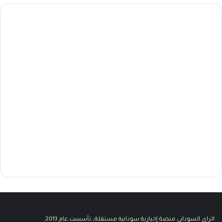
الراي السوداني منصة إخبارية سودانية مستقلة، تأسست عام 2013.