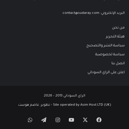
البريد الإلكتروني:
contact@sudaray.com
من نحن
هيئة التحرير
سياسة النشر والتصحيح
سياسة لخصوصية
اتصل بنا
اعلن على الراي السوداني
الراي السوداني 2013 – 2026
Site operated by Asim Host LTD (UK) - تطوير:
عاصم هوست
‫X
فيسبوك
‫YouTube
انستقرام
تيلقرام
واتساب