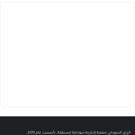
الراي السوداني منصة إخبارية سودانية مستقلة، تأسست عام 2013.