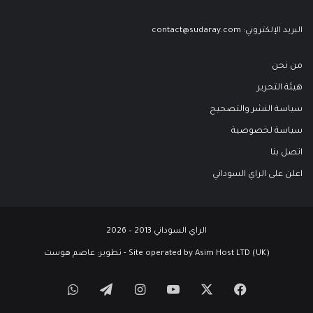
البريد الإلكتروني:
contact@sudaray.com
من نحن
هيئة التحرير
سياسة النشر والتصحيح
سياسة لخصوصية
اتصل بنا
اعلن على الراي السوداني
الراي السوداني 2013 – 2026
Site operated by Asim Host LTD (UK) - تطوير:
عاصم هوست
‫X
فيسبوك
‫YouTube
انستقرام
تيلقرام
واتساب