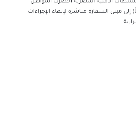
السلطات الأمنية المصرية أحضرت المواطن
ي حامد علي آدم موسى (64 عاماً) إلى مبنى السفارة مباشرة لإنهاء الإجراءات
ارية.