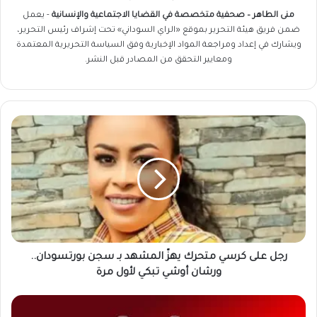
منى الطاهر – صحفية متخصصة في القضايا الاجتماعية والإنسانية
- يعمل
ضمن فريق
هيئة التحرير
بموقع «الراي السوداني» تحت إشراف رئيس التحرير،
ويشارك في إعداد ومراجعة المواد الإخبارية وفق السياسة التحريرية المعتمدة
ومعايير التحقق من المصادر قبل النشر.
رجل
على
كرسي
متحرك
يهزّ
المشهد
بـ
سجن
بورتسودان..
ورشان
رجل على كرسي متحرك يهزّ المشهد بـ سجن بورتسودان..
أوشي
ورشان أوشي تبكي لأول مرة
تبكي
لأول
تأهب
مرة
كامل