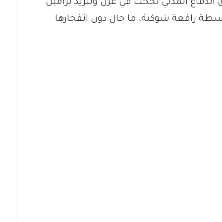
الدفاع المدني نجحت في عزل وتبريد براميل
اسطة رافعة شوكية، ما حال دون انفجارها