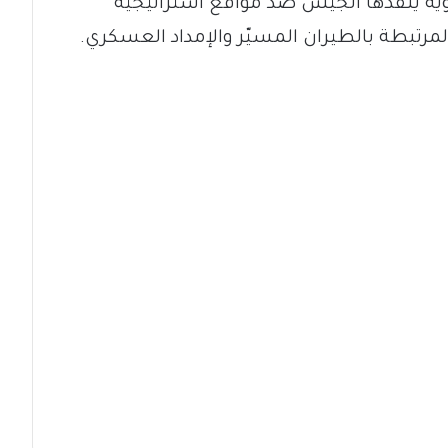
ة ينفذها الجيش ضد مواقع استراتيجية
لمرتبطة بالطيران المسيّر والإمداد العسكري.