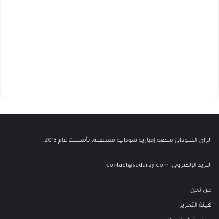
الراي السوداني منصة إخبارية سودانية مستقلة، تأسست عام 2013.
البريد الإلكتروني:
contact@sudaray.com
من نحن
هيئة التحرير