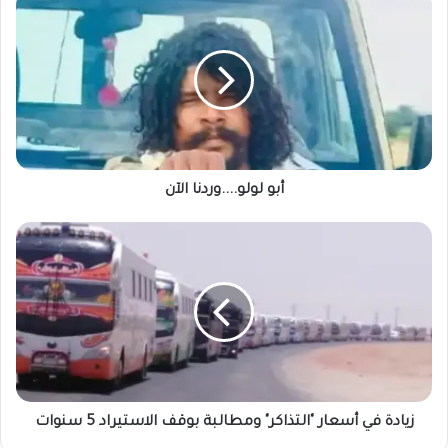
لولو....وردنا
الآن
أبو لولو....وردنا الآن
زيادة
في
أسعار
"التذاكر"
ومطالبة
بوقف
الاستيراد
5
سنوات
زيادة في أسعار "التذاكر" ومطالبة بوقف الاستيراد 5 سنوات