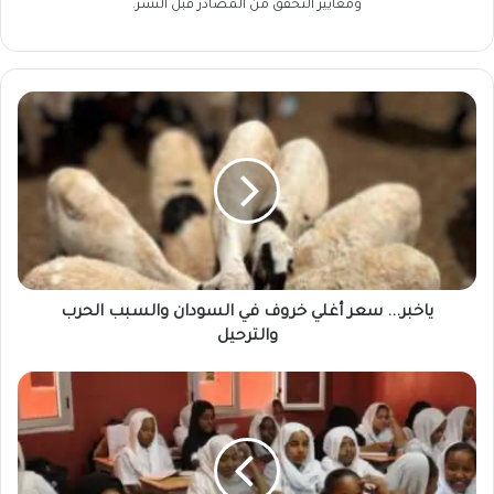
ومعايير التحقق من المصادر قبل النشر.
ياخبر...
سعر
أغلي
خروف
في
السودان
والسبب
الحرب
والترحيل
ياخبر... سعر أغلي خروف في السودان والسبب الحرب
والترحيل
السفارة
السودانية
بالقاهرة
تحسم
الجدل