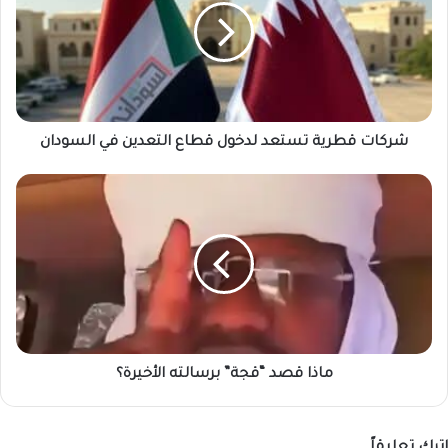
لدخول
قطاع
التعدين
في
السودان
شركات قطرية تستعد لدخول قطاع التعدين في السودان
ماذا
قصد
“قجة”
برسالته
الأخيرة؟
ماذا قصد “قجة” برسالته الأخيرة؟