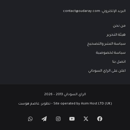
البريد الإلكتروني:
contact@sudaray.com
من نحن
هيئة التحرير
سياسة النشر والتصحيح
سياسة لخصوصية
اتصل بنا
اعلن على الراي السوداني
الراي السوداني 2013 – 2026
Site operated by Asim Host LTD (UK) - تطوير:
عاصم هوست
‫X
فيسبوك
‫YouTube
انستقرام
تيلقرام
واتساب