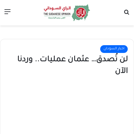
بحث عن
الق
اخبار السودان
لن تُصدق… عثمان عمليات.. وردنا
الآن