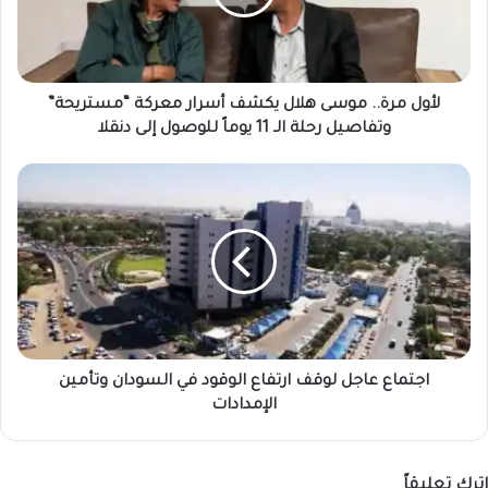
أسرار
معركة
“مستريحة”
وتفاصيل
رحلة
لأول مرة.. موسى هلال يكشف أسرار معركة “مستريحة”
الـ
وتفاصيل رحلة الـ 11 يوماً للوصول إلى دنقلا
11
يوماً
اجتماع
للوصول
عاجل
إلى
لوقف
دنقلا
ارتفاع
الوقود
في
السودان
وتأمين
الإمدادات
اجتماع عاجل لوقف ارتفاع الوقود في السودان وتأمين
الإمدادات
اترك تعليقاً