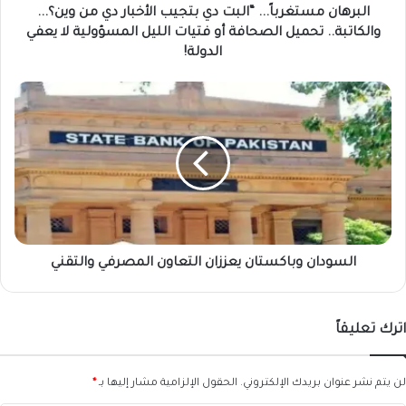
والكاتبة..
البرهان مستغرباً... “البت دي بتجيب الأخبار دي من وين؟...
تحميل
والكاتبة.. تحميل الصحافة أو فتيات الليل المسؤولية لا يعفي
الصحافة
الدولة!
أو
فتيات
السودان
الليل
وباكستان
المسؤولية
يعززان
لا
التعاون
يعفي
المصرفي
الدولة!
والتقني
السودان وباكستان يعززان التعاون المصرفي والتقني
اترك تعليقاً
لن يتم نشر عنوان بريدك الإلكتروني.
الحقول الإلزامية مشار إليها بـ
*