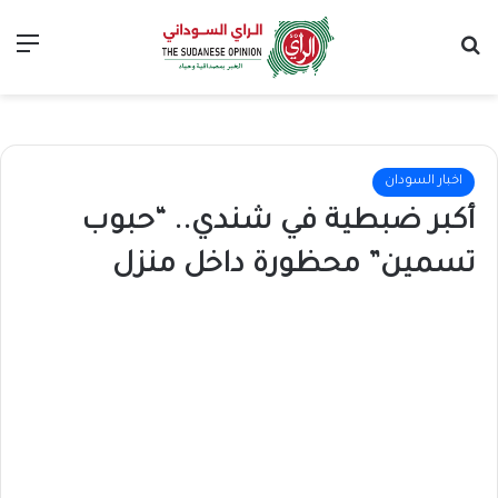
بحث عن
الق
اخبار السودان
أكبر ضبطية في شندي.. “حبوب
تسمين” محظورة داخل منزل