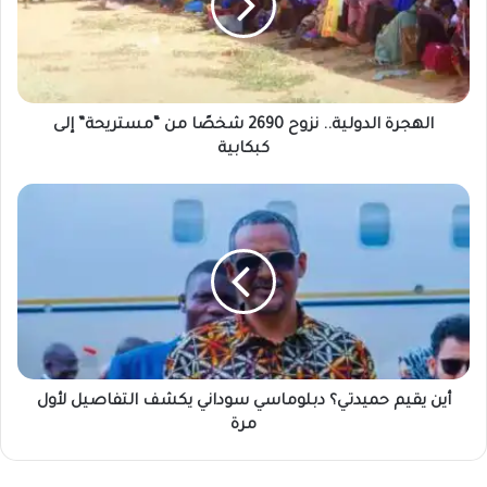
شخصًا
من
“مستريحة”
إلى
كبكابية
الهجرة الدولية.. نزوح 2690 شخصًا من “مستريحة” إلى
كبكابية
أين
يقيم
حميدتي؟
دبلوماسي
سوداني
يكشف
التفاصيل
لأول
مرة
أين يقيم حميدتي؟ دبلوماسي سوداني يكشف التفاصيل لأول
مرة