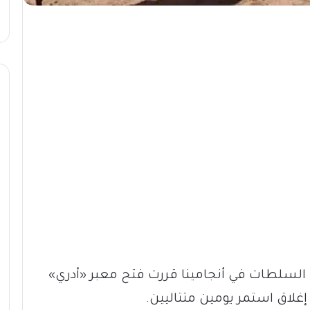
 السلطات في أنجامينا قررت فتح معبر «أدري»
غلاق استمر يومين متتاليين.