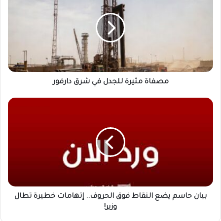
للجدل
في
شرق
دارفور
مصفاة مثيرة للجدل في شرق دارفور
بيان
حاسم
يضع
النقاط
فوق
الحروف..
إتهامات
خطيرة
تطال
وزير!
بيان حاسم يضع النقاط فوق الحروف.. إتهامات خطيرة تطال
وزير!