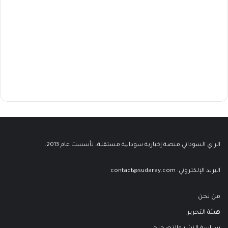
الراي السوداني منصة إخبارية سودانية مستقلة، تأسست عام 2013.
البريد الإلكتروني:
contact@sudaray.com
من نحن
هيئة التحرير