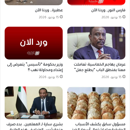
فارس النور… وردنا الآن
عطبرة… وردنا الآن
15 يونيو، 2026
15 يونيو، 2026
وزير بحكومة “تأسيس” يتعرض إلى
عرمان يهاجم الخماسية: تعاملت
إعتداء ومحاولة نهب !!
معنا بمنطق الباب “يطلع جمل”
15 يونيو، 2026
15 يونيو، 2026
مسؤول سابق يكشف الأسباب
بشرى سارة لـ المعلمين.. بدء صرف