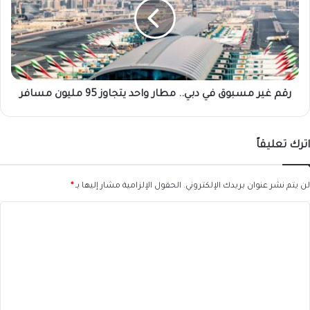
في
دبي..
مطار
واحد
يتجاوز
95
مليون
رقم غير مسبوق في دبي.. مطار واحد يتجاوز 95 مليون مسافر
مسافر
اترك تعليقاً
لن يتم نشر عنوان بريدك الإلكتروني.
الحقول الإلزامية مشار إليها بـ
*
ا
ل
ت
ع
ل