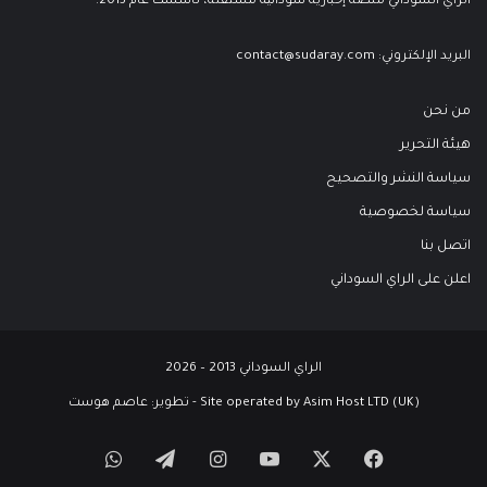
الراي السوداني منصة إخبارية سودانية مستقلة، تأسست عام 2013.
البريد الإلكتروني:
contact@sudaray.com
من نحن
هيئة التحرير
سياسة النشر والتصحيح
سياسة لخصوصية
اتصل بنا
اعلن على الراي السوداني
الراي السوداني 2013 – 2026
Site operated by Asim Host LTD (UK) - تطوير:
عاصم هوست
‫X
فيسبوك
‫YouTube
انستقرام
تيلقرام
واتساب