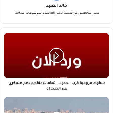
خالد العبيد
محرر متخصص في تغطية الأخبار العاجلة والموضوعات الساخنة.
سقوط
مروحية
قرب
الحدود…
اتهامات
بتقديم
دعم
عسكري
عبر
الصحراء
سقوط مروحية قرب الحدود… اتهامات بتقديم دعم عسكري
عبر الصحراء
رقم
غير
مسبوق