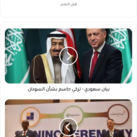
قبل النشر.
بيان
سعودي
-
تركي
حاسم
بشأن
السودان
بيان سعودي - تركي حاسم بشأن السودان
السودان
وجيبوتي
وإثيوبيا
يطلقون
ممرًا
للألياف