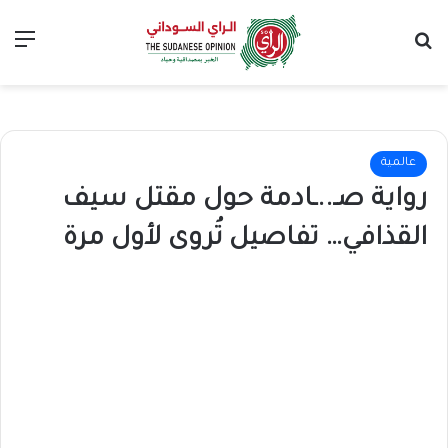
بحث عن
الق
عالمية
رواية صـ..ـادمة حول مقتل سيف
القذافي… تفاصيل تُروى لأول مرة