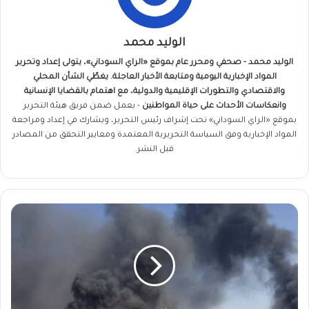
الوليد محمد
الوليد محمد - صحفي ومحرر عام بموقع «الراي السوداني»، يتولى إعداد وتحرير
المواد الإخبارية اليومية ومتابعة الأخبار العاجلة. يغطّي الشأن المحلي
والاقتصادي والتطورات الإقليمية والدولية، مع اهتمام بالقضايا الإنسانية
وانعكاسات الأحداث على حياة المواطنين
- يعمل ضمن فريق
هيئة التحرير
بموقع «الراي السوداني» تحت إشراف رئيس التحرير، ويشارك في إعداد ومراجعة
المواد الإخبارية وفق السياسة التحريرية المعتمدة ومعايير التحقق من المصادر
قبل النشر.
اختراق
دبلوماسي
جديد…
وثيقة
سلام
سودانية
على